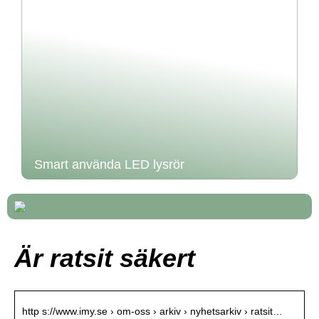
Smart använda LED lysrör
Är ratsit säkert
http s://www.imy.se › om-oss › arkiv › nyhetsarkiv › ratsit…