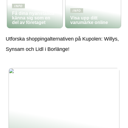
INFO
INFO
Få dina nyanställda
känna sig som en
Visa upp ditt
del av företaget
varumärke online
Utforska shoppingalternativen på Kupolen: Willys,
Synsam och Lidl i Borlänge!