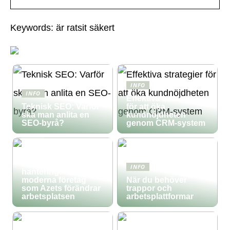
Keywords: är ratsit säkert
INFO
INFO
Effektiva strategier
Teknisk SEO: Varför
för att öka
ska man anlita en
kundnöjdheten
SEO-byrå?
genom CRM-system
INFO
En titt på digitala
verktyg för
ekonomisk
INFO
hantering: hur
moderna företag
När du behöver
som Azets förändrar
trappor och
arbetsplatsen
arbetsplattformar